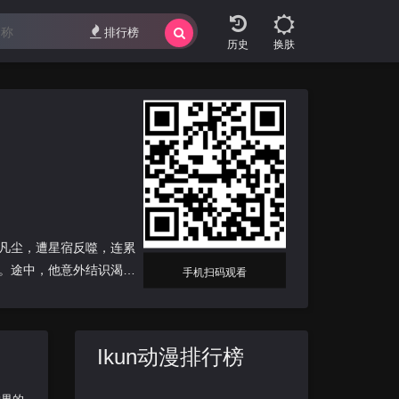
排行榜
换肤
凡尘，遭星宿反噬，连累
。途中，他意外结识渴望
手机扫码观看
Ikun动漫排行榜