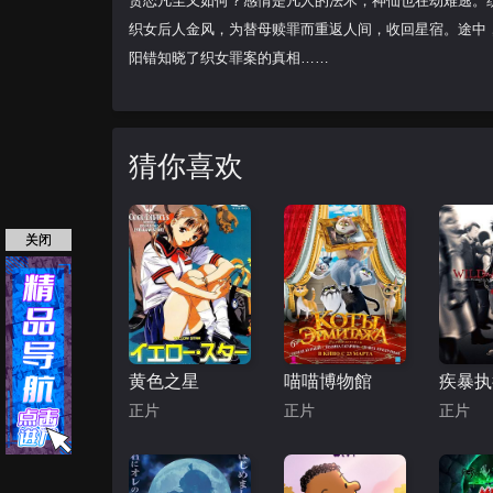
贪恋凡尘又如何？感情是凡人的法术，神仙也在劫难逃。
织女后人金风，为替母赎罪而重返人间，收回星宿。途中
阳错知晓了织女罪案的真相……
猜你喜欢
关闭
黄色之星
喵喵博物館
正片
正片
正片