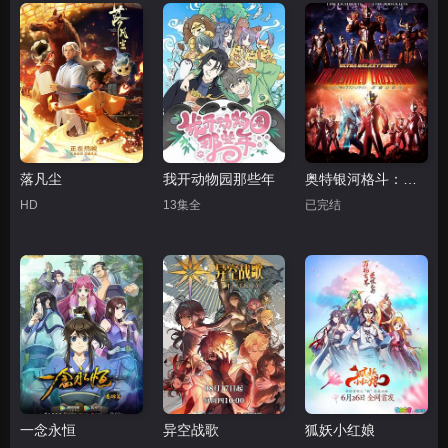
落凡尘
我开动物园那些年
奥特银河格斗：命运的冲突
HD
13集全
已完结
一念永恒
异空战歌
狐妖小红娘