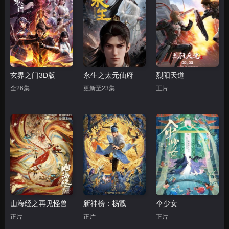
玄界之门3D版
永生之太元仙府
烈阳天道
全26集
更新至23集
正片
山海经之再见怪兽
新神榜：杨戬
伞少女
正片
正片
正片