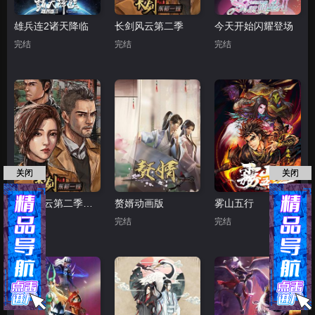
雄兵连2诸天降临
长剑风云第二季
今天开始闪耀登场
完结
完结
完结
关闭
关闭
长剑风云第二季粤语
赘婿动画版
雾山五行
完结
完结
完结