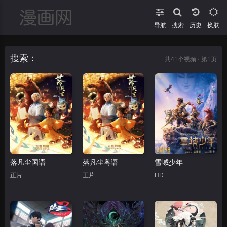
导航
搜索
换肤
搜索：
共
41
个视频 · 第1页
落凡尘国语
落凡尘粤语
雪域少年
正片
正片
HD