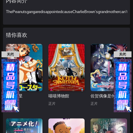
内容简介
马克·爱德华
ThePeanutsgangaredisappointedcauseCharlieBrown’sgrandmothercan’tvisit
Cory
Doran
Harley
Ruznisky
猜你喜欢
关闭
关闭
黄色之星
喵喵博物館
佐贺偶像是传奇 梦想银河乐园
正片
正片
正片