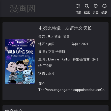
导航
搜索
换肤
史努比特辑：友谊地久天长
分类：
Ikun动漫
动画
地区：
美国
年份：
2021
导演：
克雷·卡提斯
主演：
Etienne
Kellici
特里·迈古林
罗伯
特·丁克勒
Lexi
Perri
Isabella
Leo
Wyatt
White
状态：正片
海蒂·克拉格滕
简介：
Holly
Gorski
Caleb
Bellavance
Natasha
Nat
ThePeanutsgangaredisappointedcauseCharlieB
雅各布·索利
Matthew
Mucci
Jackson
Reid
雷欧·
巴奈扎
Jacob
Mazeral
Maya
Misaljevic
Katie
Griffi