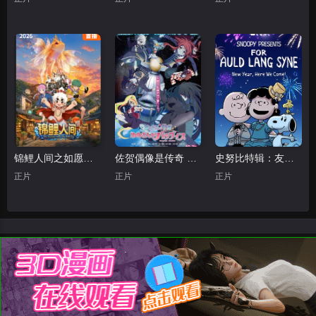
锦鲤人间之如愿以偿
佐贺偶像是传奇 梦想银河乐园
史努比特辑：友谊地久天长
正片
正片
正片