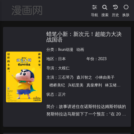
导航
搜索
换肤
蜡笔小新：新次元！超能力大决
战国语
分类：
Ikun动漫
动画
地区：
日本
年份：
2023
导演：
大根仁
主演：
三石琴乃
森川智之
小林由美子
楢桥美纪
兴梠里美
真柴摩利
林玉绪
一龙斋贞友
松坂桃李
矢岛晶子
森田顺
状态：正片
平
七绪春日
鬼头明里
简介：故事讲述住在诺斯特拉达姆斯邻镇的
努斯特拉达马斯留下了一个预言：“在 20 和
23 并列的年份，天上会降下两道光芒。一
道是黑暗之光，另一道是小小的白光……不