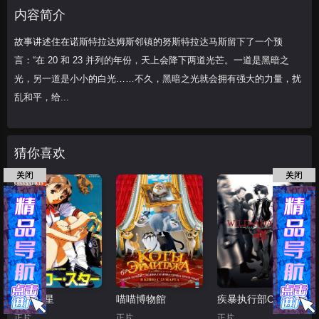
久，黑暗之光就会拥有强大的力量，扰乱和
内容简介
平，给
故事讲述住在诺斯特拉达姆斯邻镇的努斯特拉达马斯留下了一个预
言：“在 20 和 23 并列的年份，天上会降下两道光芒。一道是黑暗之
光，另一道是小小的白光……不久，黑暗之光就会拥有强大的力量，扰
乱和平，给...
猜你喜欢
关闭
关闭
黄色之星
喵喵博物館
疾暴执行部OVA：禅
正片
正片
正片