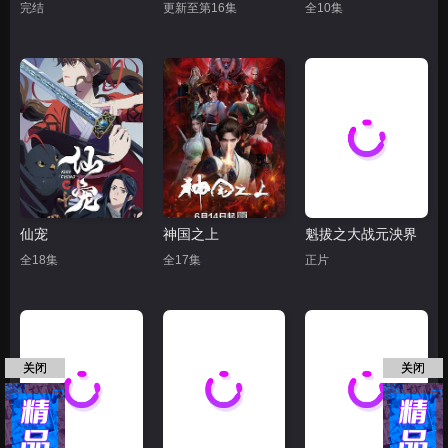
完结
更新至第16集
全10集
仙宠
神国之上
魁拔之大战元泱界
全18集
全17集
正片
关闭
关闭