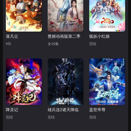
落凡尘
赘婿动画版第二季
狐妖小红娘
HD
全16集
完结
降灵记
雄兵连2诸天降临
盖世帝尊
完结
完结
完结