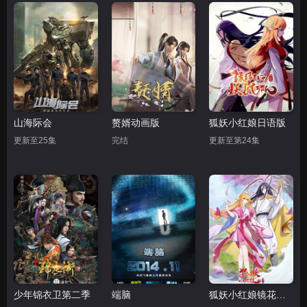
山海际会
赘婿动画版
狐妖小红娘日语版
更新至25集
完结
更新至第24集
少年锦衣卫第二季
端脑
狐妖小红娘镜花缘篇