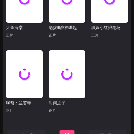
大鱼海棠
魁拔Ⅲ战神崛起
狐妖小红娘剧场版：月红篇
正片
正片
正片
聊斋：兰若寺
时间之子
正片
正片