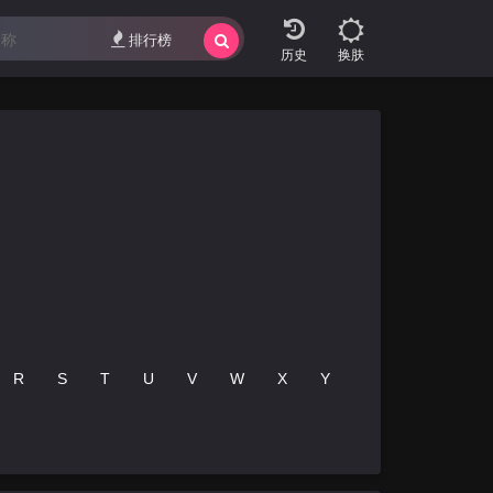
排行榜
换肤
R
S
T
U
V
W
X
Y
Z