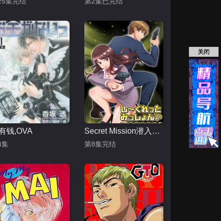
25集完结
第2集已完结
关闭
有钱,OVA
Secret Mission潜入捜査官绝对不会输
4集
第8集完结