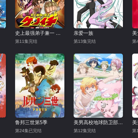
史上最强弟子兼一 暗之袭击
亲爱一族
美
第11集完结
第13集完结
第
鲁邦三世第5季
美男高校地球防卫部LOVE 第二季
第24集已完结
第12集完结
第