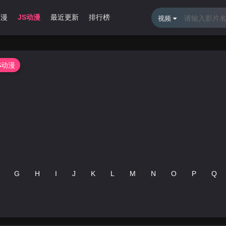
动漫
JS动漫
最近更新
排行榜
视频
S动漫
G
H
I
J
K
L
M
N
O
P
Q