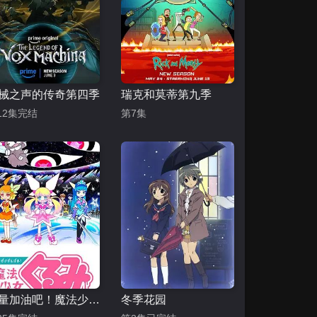
械之声的传奇第四季
瑞克和莫蒂第九季
12集完结
第7集
尽量加油吧！魔法少女胡桃第一季
冬季花园