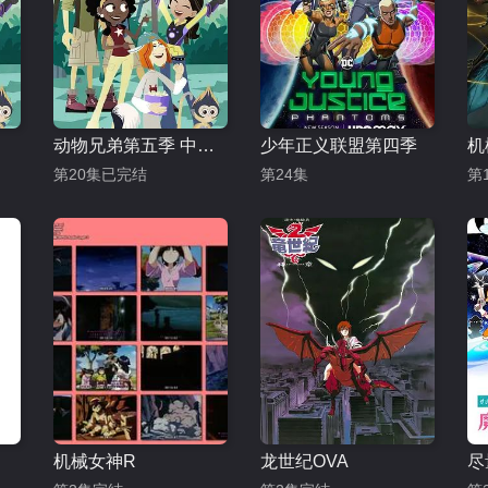
动物兄弟第五季 中文配音
少年正义联盟第四季
机
第20集已完结
第24集
第
机械女神R
龙世纪OVA