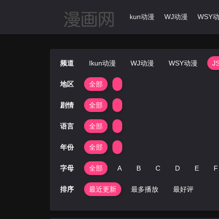
首页
动漫导航
Ikun动漫
WJ动漫
WSY
频道
Ikun动漫
WJ动漫
WSY动漫
J
地区
全部
剧情
全部
语言
全部
年份
全部
字母
全部
A
B
C
D
E
F
排序
最近更新
最多播放
最好评