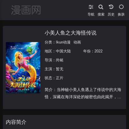
导航
搜索
换肤
小美人鱼之大海怪传说
分类：
Ikun动漫
动画
地区：
中国大陆
年份：
2022
导演：
尚铭
主演：
暂无
状态：正片
简介：当神秘小美人鱼遇上了传说中的大海
怪，深藏在海洋深处的秘密也由此揭开，一
场充满惊险刺激的海洋冒险之旅即将开
启……
内容简介