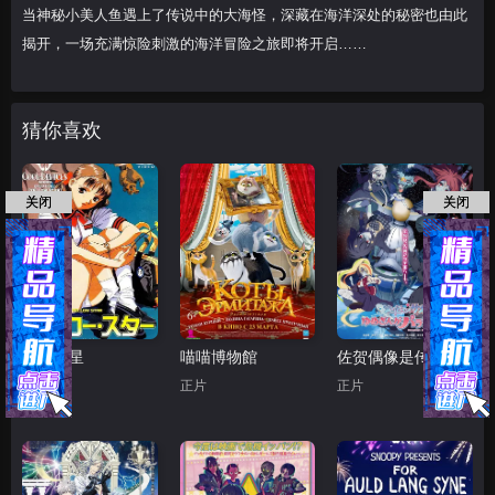
当神秘小美人鱼遇上了传说中的大海怪，深藏在海洋深处的秘密也由此
揭开，一场充满惊险刺激的海洋冒险之旅即将开启……
猜你喜欢
关闭
关闭
黄色之星
喵喵博物館
佐贺偶像是传奇 梦想银河乐园
正片
正片
正片