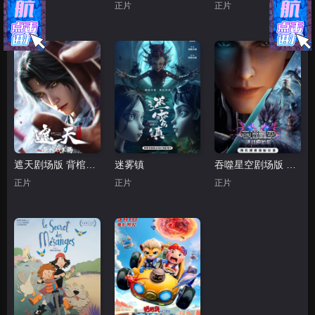
正片
正片
正片
遮天剧场版 背棺战王腾
迷雾镇
吞噬星空剧场版 决战原始星
正片
正片
正片