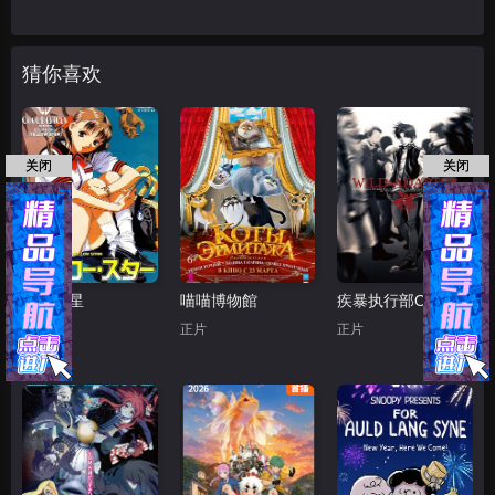
猜你喜欢
关闭
关闭
黄色之星
喵喵博物館
疾暴执行部OVA：禅
正片
正片
正片