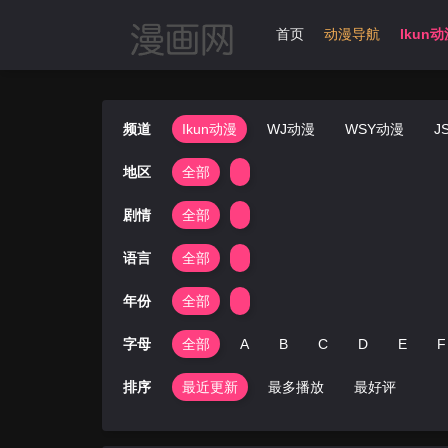
首页
动漫导航
Ikun
频道
Ikun动漫
WJ动漫
WSY动漫
J
地区
全部
剧情
全部
语言
全部
年份
全部
字母
全部
A
B
C
D
E
F
排序
最近更新
最多播放
最好评