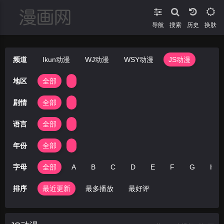
导航
搜索
换肤
频道
Ikun动漫
WJ动漫
WSY动漫
JS动漫
地区
全部
剧情
全部
语言
全部
年份
全部
字母
全部
A
B
C
D
E
F
G
H
排序
最近更新
最多播放
最好评