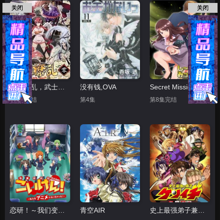
关闭
关闭
百花缭乱，武士后谈
没有钱,OVA
Secret Mission潜入捜査官绝对不会输
第2集完结
第4集
第8集完结
恋研！～我们变成动画啦！
青空AIR
史上最强弟子兼一 暗之袭击