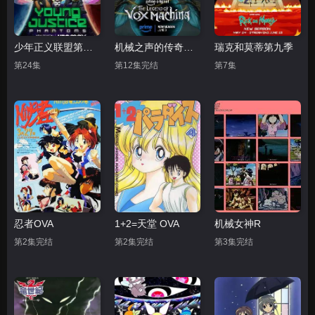
少年正义联盟第四季
机械之声的传奇第四季
瑞克和莫蒂第九季
第24集
第12集完结
第7集
忍者OVA
1+2=天堂 OVA
机械女神R
第2集完结
第2集完结
第3集完结