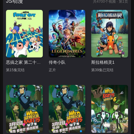
JS动漫
共
4700
个视频 · 第1页
恶搞之家 第二十四季
传奇小队
斯拉格精灵1
第15集完结
正片
第39集已完结