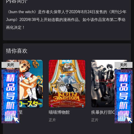
内容简介
《burn the witch》是作者久保带人于2020年8月24日发售的《周刊少年
Jump》2020年38号上开始连载的漫画作品。如今该作品宣布第二季动
画化决定！
猜你喜欢
关闭
关闭
黄色之星
喵喵博物館
疾暴执行部OVA：禅
正片
正片
正片