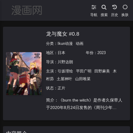
导航
搜索
换肤
龙与魔女 #0.8
分类：
Ikun动漫
动画
地区：
日本
年份：
2023
导演：
川野达朗
主演：
引坂理绘
平田广明
田野麻美
木
村昴
土屋神叶
山田唯菜
状态：正片
简介：《burn the witch》是作者久保带人
于2020年8月24日发售的《周刊少年
Jump》2020年38号上开始连载的漫画作
品。如今该作品宣布第二季动画化决定！