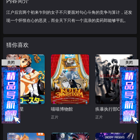
内容简介
江户后宫两个初来乍到的女子不只要面对勾心斗角的竞争与算计，还发
现一个怀恨在心的恶灵，而全天下只有一个流浪的卖药郎能够平乱。
猜你喜欢
关闭
关闭
黄色之星
喵喵博物館
疾暴执行部OVA：禅
正片
正片
正片