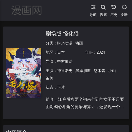
导航
搜索
换肤
剧场版 怪化猫
分类：
Ikun动漫
动画
地区：
日本
年份：
2024
导演：
中村健治
主演：
神谷浩史
黑泽朋世
悠木碧
小山
茉美
状态：正片
简介：江户后宫两个初来乍到的女子不只要
面对勾心斗角的竞争与算计，还发现一个怀
恨在心的恶灵，而全天下只有一个流浪的卖
药郎能够平乱。