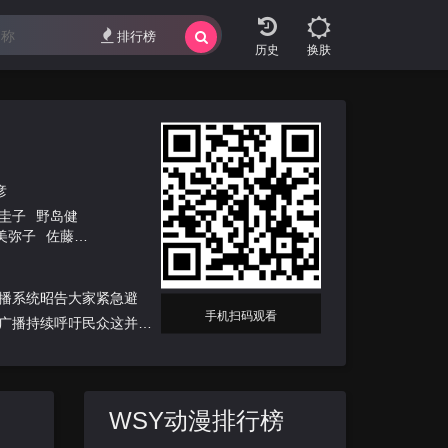
排行榜
换肤
彦
圭子
野岛健
美弥子
佐藤智
山犬子
石冢运
播系统昭告大家紧急避
手机扫码观看
广播持续呼吁民众这并非
WSY动漫排行榜