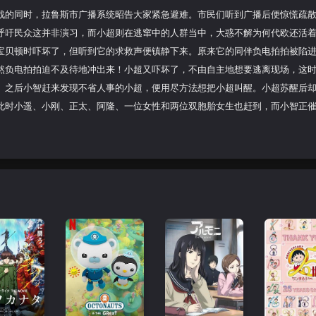
战的同时，拉鲁斯市广播系统昭告大家紧急避难。市民们听到广播后便惊慌疏
呼吁民众这并非演习，而小超则在逃窜中的人群当中，大惑不解为何代欧还活
宝贝顿时吓坏了，但听到它的求救声便镇静下来。原来它的同伴负电拍拍被陷
然负电拍拍迫不及待地冲出来！小超又吓坏了，不由自主地想要逃离现场，这
。之后小智赶来发现不省人事的小超，便用尽方法想把小超叫醒。小超苏醒后
此时小遥、小刚、正太、阿隆、一位女性和两位双胞胎女生也赶到，而小智正