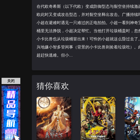
在代欧奇希斯（以下代欧）变成防御型态与裂空坐持续激
欧此时又变成攻击型态，并对裂空坐释出攻击。广播持续
小超在避难时遇见一只难过的正电拍拍。小超一看到神奇
桶里无法挣脱，小超决定帮忙。当他打开垃圾桶盖时，忽
小卡比兽也从垃圾桶冒出来！可怜的小超就这么昏过去了
兴地嫌小智多管闲事（背景的小卡比兽则捡着垃圾吃）。
超赶快逃难。但小...
关闭
猜你喜欢