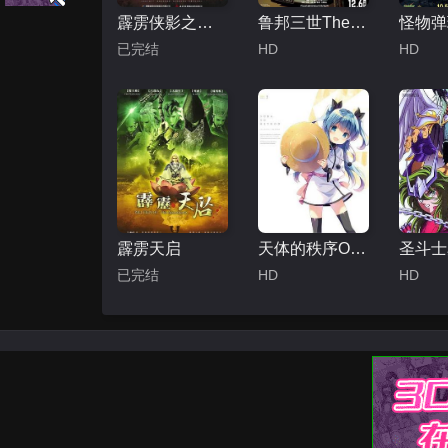
霹雳侠影之轰掣天下
鲁邦三世TheFirst
已完结
HD
HD
霹雳天启
天体的秩序OVA某位少女的假日
已完结
HD
HD