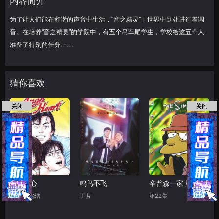
内容简介
为了让人们能在和谐的声音中生活，“音之精灵”于世界中到处进行着调
音。在培养“音之精灵”的学院中，有五个吊车尾学生，学校给这五个人
准备了特别的任务……
猜你喜欢
关闭
关闭
天使之心
鸣鸟不飞
辛普森一家 第十五季
第50集完结
正片
第22集