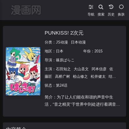
导航
搜索
换肤
PUNKISS! 2次元
分类：
JS动漫
日本动漫
地区：
日本
年份：
2015
导演：
篠原ぱらこ
主演：
石田知之
大山圣文
冈本信彦
佐
藤匠
高桥广树
桧山修之
松井健太
结木
滉星
状态：第24话
简介：为了让人们能在和谐的声音中生
活，“音之精灵”于世界中到处进行着调音。
在培养“音之精灵”的学院中，有五个吊车尾
学生，学校给这五个人准备了特别的任
务……