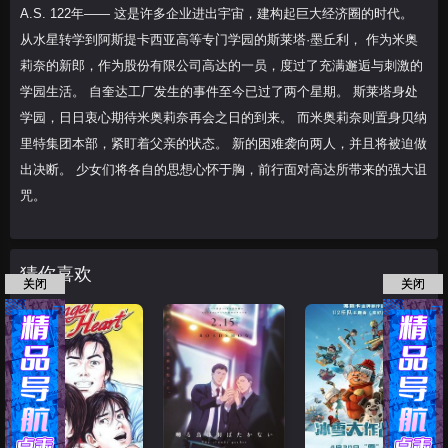
A.S. 122年―― 这是许多企业进出宇宙，建构起巨大经济圈的时代。
从水星转学到阿斯提卡西亚高等专门学园的斯莱塔·墨丘利， 作为米奥
莉奈的新郎，作为股份有限公司高达的一员，度过了充满邂逅与刺激的
学园生活。 自奎达工厂发生的事件至今已过了两个星期。 斯莱塔身处
学园，日日衷心期待米奥莉奈再会之日的到来。 而米奥莉奈则置身贝纳
里特集团本部，紧盯着父亲的状态。 新的困难袭向两人，并且将被迫做
出决断。 少女们将各自的思想心怀于胸，前行面对高达所带来的强大诅
咒。
猜你喜欢
关闭
关闭