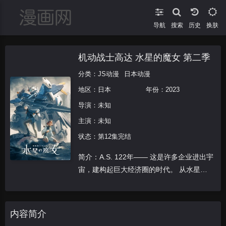
导航
搜索
换肤
机动战士高达 水星的魔女 第二季
分类：
JS动漫
日本动漫
地区：
日本
年份：
2023
导演：未知
主演：未知
状态：第12集完结
简介：A.S. 122年―― 这是许多企业进出宇
宙，建构起巨大经济圈的时代。 从水星转
学到阿斯提卡西亚高等专门学园的斯莱塔·
墨丘利， 作为米奥莉奈的新郎，作为股份
有限公司高达的一员，度过了充满邂逅与刺
内容简介
激的学