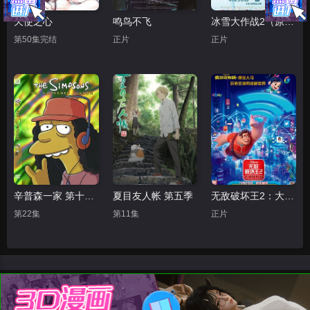
天使之心
鸣鸟不飞
冰雪大作战2（原声版）
第50集完结
正片
正片
辛普森一家 第十五季
夏目友人帐 第五季
无敌破坏王2：大闹互联网
第22集
第11集
正片