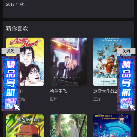
2017 年秋：
猜你喜欢
关闭
关闭
天使之心
鸣鸟不飞
冰雪大作战2（原声版）
第50集完结
正片
正片