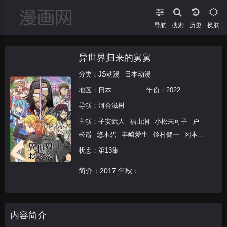
导航
搜索
换肤
异世界归来的舅舅
分类：
JS动漫
日本动漫
地区：
日本
年份：
2022
导演：
河合滋树
主演：
子安武人
福山润
小松未可子
户
松遥
悠木碧
丰崎爱生
铃村健一
冈本信
彦
金元寿子
状态：第13集
简介：2017 年秋：
内容简介