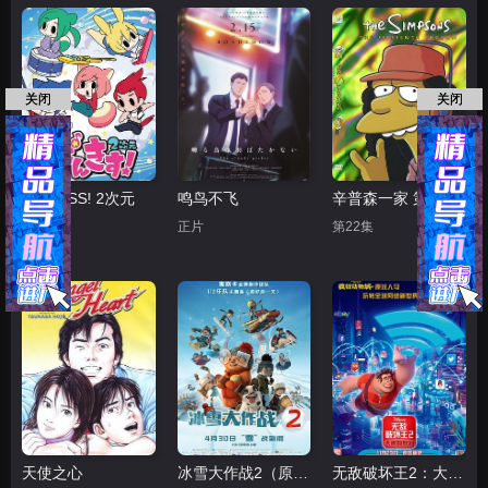
关闭
关闭
PUNKISS! 2次元
鸣鸟不飞
辛普森一家 第十五季
第24话
正片
第22集
天使之心
冰雪大作战2（原声版）
无敌破坏王2：大闹互联网