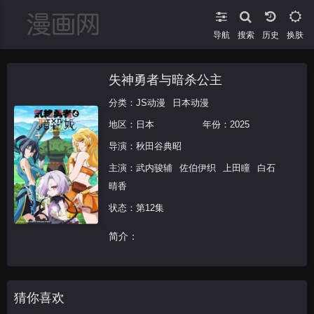
导航
搜索
换肤
失神勇者与暗杀公主
分类：
JS动漫
日本动漫
地区：
日本
年份：
2025
导演：
秋田谷典昭
主演：
武内骏辅
佐伯伊织
上田瞳
白石
晴香
状态：第12集
简介：
猜你喜欢