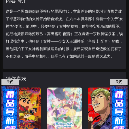
内容简介
望。前战地摄影
这是一个黑白颠倒欲望横行的罪恶时代，贫富差距的急剧增大直接导致
了罪恶和仇恨的火种开始暗自燃烧。在六木本俱乐部中有着一个关于“女
神”的传说，传说中，只要得到了女神的祝福，便能够实现所想的愿望。
前战地摄影师雑贺辰己（高田裕司 配音）正在调查一宗议员谋杀案，误
打误撞之中，他得到了女神——少女天王洲神乐（斉藤圭 配音）的吻，
当他因拍下了女神容貌而被追杀的时候，辰己发现自己奇迹般的拥有了
不死之身，而手中的相机，似乎也有了如同武器一般的强大威力。
猜你喜欢
关闭
关闭