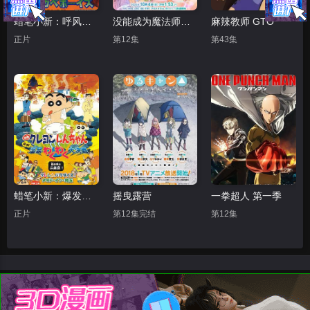
蜡笔小新：呼风唤雨！夕阳下的春日部男孩
没能成为魔法师的女孩子的故事
麻辣教师 GTO
正片
第12集
第43集
蜡笔小新：爆发！温泉火热大决战
摇曳露营
一拳超人 第一季
正片
第12集完结
第12集