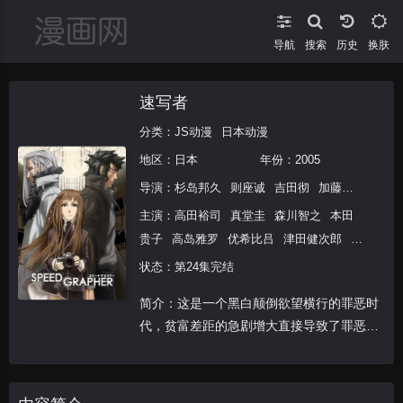
导航
搜索
换肤
速写者
分类：
JS动漫
日本动漫
地区：
日本
年份：
2005
导演：
杉岛邦久
则座诚
吉田彻
加藤显
信田祐
主演：
高田裕司
真堂圭
森川智之
本田
贵子
高岛雅罗
优希比吕
津田健次郎
江
川央生
石井康嗣
广濑正志
山野井仁
卷
状态：第24集完结
岛直树
小山力也
大友龙三郎
金尾哲夫
简介：这是一个黑白颠倒欲望横行的罪恶时
小山武近田和生
武虎
山岸功
柳泽荣
代，贫富差距的急剧增大直接导致了罪恶和
治
鸟海胜美
菅原淳一
宇垣秀成
川津泰
仇恨的火种开始暗自燃烧。在六木本俱乐部
彦
望月健一
竹本英史
田中一成
柿原彻
中有着一个关于“女神”的传说，传说中，只
也
菅沼久义
水内清光
德弘夏生
要得到了女神的祝福，便能够实现所想的愿