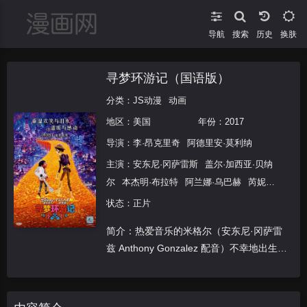
导航
搜索
换肤
寻梦环游记（国语版）
分类：
JS动漫
动画
地区：
美国
年份：
2017
导演：
李·昂克里奇
阿德里安·莫利纳
主演：
安东尼·冈萨雷斯
盖尔·加西亚·贝纳
尔
本杰明·布拉特
阿兰娜·乌巴赫
芮妮·
维克托
杰米·卡米尔
阿方索·阿雷奥
赫伯
状态：正片
特·西古恩萨
加布里埃尔·伊格莱西亚斯
简介：热爱音乐的米格尔（安东尼·冈萨雷
隆巴多·博伊尔
安娜·奥菲丽亚·莫吉亚
兹 Anthony Gonzalez 配音）不幸地出生在
娜塔丽·科尔多瓦
赛琳娜·露娜
爱德华·
一个视音乐为洪水猛兽的大家庭之中，一家
詹姆斯·奥莫斯
索菲亚·伊斯皮诺萨
卡拉·
人只盼着米格尔快快长大，好继承家里传承
梅迪纳
黛娅娜·欧特里
路易斯·瓦尔德斯
了数代的制鞋产业。一年一度的亡灵节即
布兰卡·阿拉切利
萨尔瓦多·雷耶斯
切奇