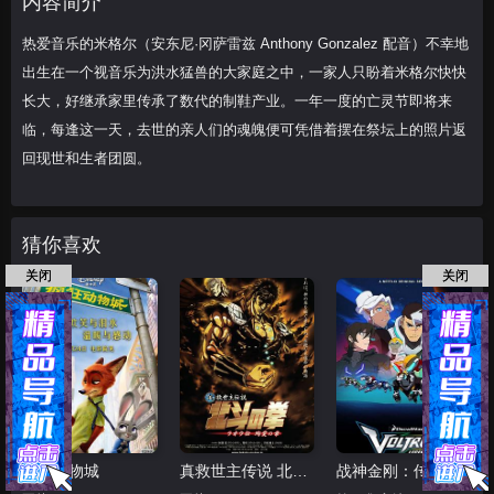
内容简介
·马林
奥克塔维·索利斯
约翰·拉岑贝格
热爱音乐的米格尔（安东尼·冈萨雷兹 Anthony Gonzalez 配音）不幸地
出生在一个视音乐为洪水猛兽的大家庭之中，一家人只盼着米格尔快快
长大，好继承家里传承了数代的制鞋产业。一年一度的亡灵节即将来
临，每逢这一天，去世的亲人们的魂魄便可凭借着摆在祭坛上的照片返
回现世和生者团圆。
猜你喜欢
关闭
关闭
疯狂动物城
真救世主传说 北斗神拳 拉欧传 殉爱之章
战神金刚：传奇的保护神 第六季 普通话版